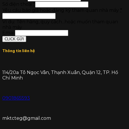
Số điện thoại
*
Yêu cầu báo giá hoặc đăng ký tham quan nhà máy
*
Ví dụ: Tên hàng, quy cách...hoặc muốn tham quan
nhà máy
Email
CLICK GỬI
Thông tin liên hệ
114/20a Tô Ngọc Vân, Thạnh Xuân, Quận 12, TP. Hồ
Chí Minh
0901865593
mktcteg@gmail.com