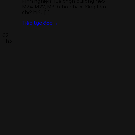
Kinh nghiệm lựa chọn bulong neo
M24, M27, M30 cho nhà xưởng tiền
chế: hiểu[...]
Tiếp tục đọc
→
02
Th3