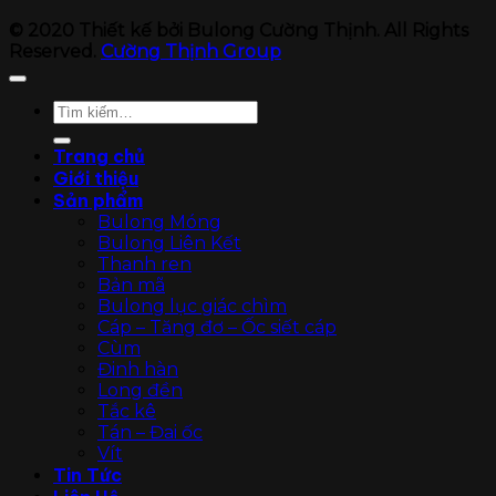
© 2020 Thiết kế bởi Bulong Cường Thịnh. All Rights
Reserved.
Cường Thịnh Group
Tìm
kiếm:
Trang chủ
Giới thiệu
Sản phẩm
Bulong Móng
Bulong Liên Kết
Thanh ren
Bản mã
Bulong lục giác chìm
Cáp – Tăng đơ – Ốc siết cáp
Cùm
Đinh hàn
Long đền
Tắc kê
Tán – Đai ốc
Vít
Tin Tức