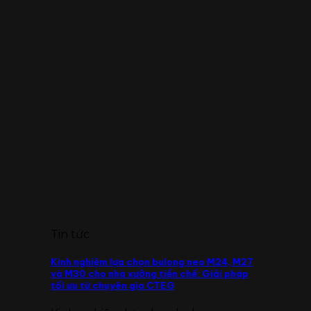
Tin tức
Kinh nghiệm lựa chọn bulong neo M24, M27
và M30 cho nhà xưởng tiền chế: Giải pháp
tối ưu từ chuyên gia CTEG