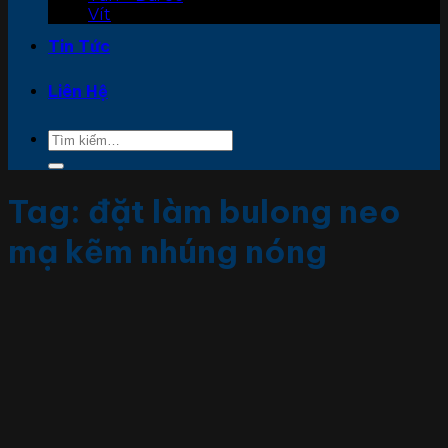
Vít
Tin Tức
Liên Hệ
Tìm
kiếm:
Tag:
đặt làm bulong neo
mạ kẽm nhúng nóng