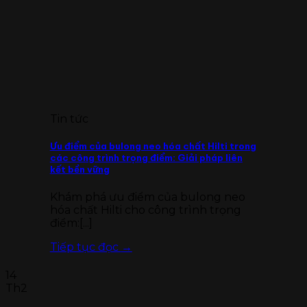
Tin tức
Ưu điểm của bulong neo hóa chất Hilti trong
các công trình trọng điểm: Giải pháp liên
kết bền vững
Khám phá ưu điểm của bulong neo
hóa chất Hilti cho công trình trọng
điểm:[...]
Tiếp tục đọc
→
14
Th2