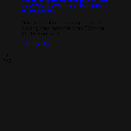
Tiêu chuẩn nghiệm thu bulong neo mới nhất
theo TCVN và ASTM: Hướng dẫn chi tiết từ
chuyên gia CTEG
Nắm vững tiêu chuẩn nghiệm thu
bulong neo mới nhất theo TCVN và
ASTM. Hướng[...]
Tiếp tục đọc
→
02
Th3