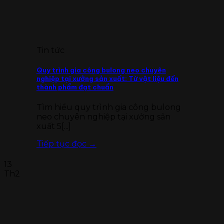
Tin tức
Quy trình gia công bulong neo chuyên
nghiệp tại xưởng sản xuất: Từ vật liệu đến
thành phẩm đạt chuẩn
Tìm hiểu quy trình gia công bulong
neo chuyên nghiệp tại xưởng sản
xuất 5[...]
Tiếp tục đọc
→
13
Th2