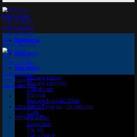
Trang chủ
Giới thiệu
Sản phẩm
Bulong Móng
Bulong Liên Kết
Thanh ren
Bản mã
Bulong lục giác chìm
Cáp – Tăng đơ – Ốc siết cáp
0914 117 937
Cùm
0914 117 937
Đinh hàn
Long đền
Tắc kê
Tán – Đai ốc