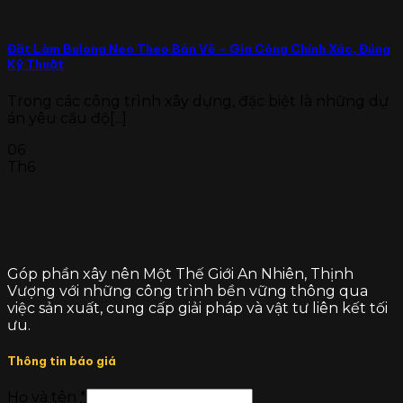
Đặt Làm Bulong Neo Theo Bản Vẽ – Gia Công Chính Xác, Đúng
Kỹ Thuật
Trong các công trình xây dựng, đặc biệt là những dự
án yêu cầu độ[...]
06
Th6
Góp phần xây nên Một Thế Giới An Nhiên, Thịnh
Vượng với những công trình bền vững thông qua
việc sản xuất, cung cấp giải pháp và vật tư liên kết tối
ưu.
Thông tin báo giá
Họ và tên
*