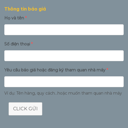
Thông tin báo giá
Họ và tên
*
Số điện thoại
*
Yêu cầu báo giá hoặc đăng ký tham quan nhà máy
*
Ví dụ: Tên hàng, quy cách...hoặc muốn tham quan nhà máy
CLICK GỬI