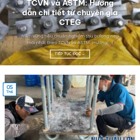
TCVN và ASTM: Hướng
dẫn chi tiết từ chuyên gia
CTEG
Nắm vững tiêu chuẩn nghiệm thu bulong neo
mới nhất theo TCVN và ASTM. Hướng[...]
TIẾP TỤC ĐỌC
→
05
Th6