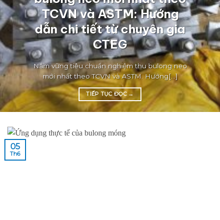
TCVN và ASTM: Hướng
dẫn chi tiết từ chuyên gia
CTEG
Nắm vững tiêu chuẩn nghiệm thu bulong neo
mới nhất theo TCVN và ASTM. Hướng[...]
TIẾP TỤC ĐỌC
→
05
Th6