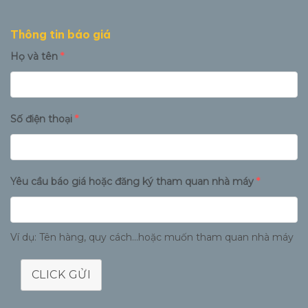
Thông tin báo giá
Họ và tên
*
Số điện thoại
*
Yêu cầu báo giá hoặc đăng ký tham quan nhà máy
*
Ví dụ: Tên hàng, quy cách...hoặc muốn tham quan nhà máy
CLICK GỬI