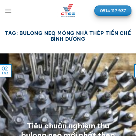
Bỏ
qua
0914 117 937
nội
dung
TAG:
BULONG NEO MÓNG NHÀ THÉP TIỀN CHẾ
BÌNH DƯƠNG
02
Th3
TIN TỨC
Tiêu chuẩn nghiệm thu
bulong neo mới nhất theo