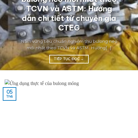
TCVN và ASTM: Hướng
dẫn chi tiết từ chuyên gia
CTEG
Nắm vững tiêu chuẩn nghiệm thu bulong neo
mới nhất theo TCVN và ASTM. Hướng[...]
TIẾP TỤC ĐỌC
→
05
Th6