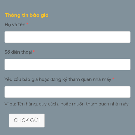
Thông tin báo giá
Họ và tên
*
Số điện thoại
*
Yêu cầu báo giá hoặc đăng ký tham quan nhà máy
*
Ví dụ: Tên hàng, quy cách...hoặc muốn tham quan nhà máy
CLICK GỬI