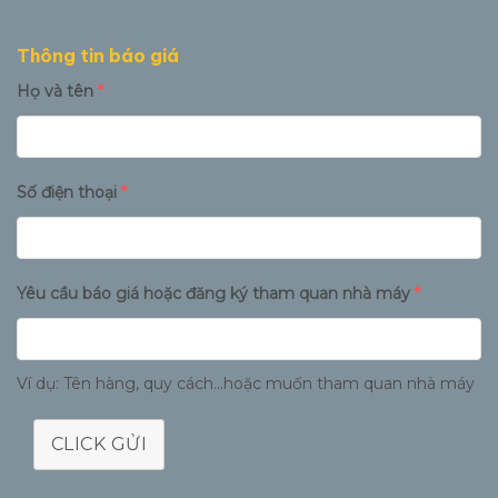
Thông tin báo giá
Họ và tên
*
Số điện thoại
*
Yêu cầu báo giá hoặc đăng ký tham quan nhà máy
*
Ví dụ: Tên hàng, quy cách...hoặc muốn tham quan nhà máy
CLICK GỬI