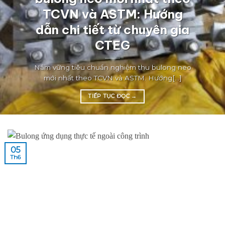
TCVN và ASTM: Hướng
dẫn chi tiết từ chuyên gia
CTEG
Nắm vững tiêu chuẩn nghiệm thu bulong neo
mới nhất theo TCVN và ASTM. Hướng[...]
TIẾP TỤC ĐỌC
→
05
Th6