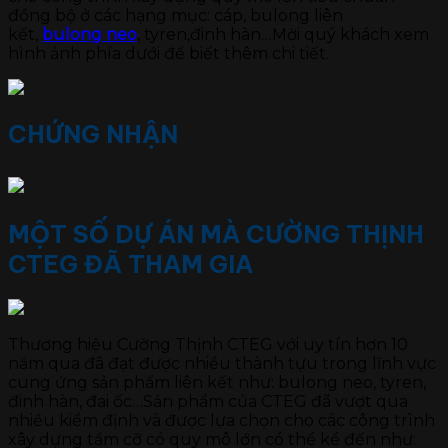
đồng bộ ở các hạng mục: cáp, bulong liên
kết,
bulong neo
, tyren,đinh hàn…Mời quý khách xem
hình ảnh phía dưới để biết thêm chi tiết.
CHỨNG NHẬN
MỘT SỐ DỰ ÁN MÀ CƯỜNG THỊNH
CTEG ĐÃ THAM GIA
Thương hiệu Cường Thịnh CTEG với uy tín hơn 10
năm qua đã đạt được nhiều thành tựu trong lĩnh vực
cung ứng sản phẩm liên kết như: bulong neo, tyren,
đinh hàn, đai ốc…Sản phẩm của CTEG đã vượt qua
nhiều kiểm định và được lựa chọn cho các công trình
xây dựng tầm cỡ có quy mô lớn có thể kể đến như: