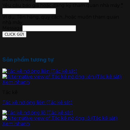
Yêu cầu báo giá hoặc đăng ký tham quan nhà máy
*
Ví dụ: Tên hàng, quy cách...hoặc muốn tham quan
nhà máy
Message
CLICK GỬI
Sản phẩm tương tự
Xem nhanh
Tắc kê
Tắc kê nở ống liền (Tắc kê sắt)
Xem nhanh