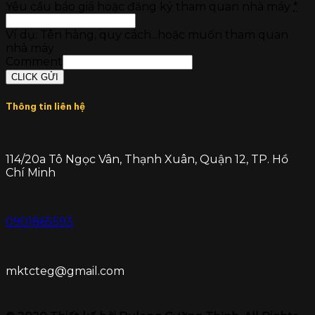
Yêu cầu báo giá hoặc đăng ký tham quan nhà máy
*
Ví dụ: Tên hàng, quy cách...hoặc muốn tham quan
nhà máy
Comment
CLICK GỬI
Thông tin liên hệ
114/20a Tô Ngọc Vân, Thạnh Xuân, Quận 12, TP. Hồ
Chí Minh
0901865593
mktcteg@gmail.com