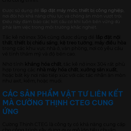
cho công trình.
Được sử dụng để
lắp đặt máy móc
,
thiết bị công nghiệp
,
nơi đòi hỏi khả năng chịu lực và chống ăn mòn vượt trội.
Điều này đảm bảo các kết cấu cơ khí luôn bền vững dù
phải làm việc trong môi trường khắc nghiệt.
Tắc kê nở inox 304 cũng được dùng để
lắp đặt nội
thất
,
thiết bị chiếu sáng
,
kệ treo tường
,
máy điều hòa
trong các khu vực nhà ở, văn phòng, nơi có yêu cầu
về tính thẩm mỹ và độ bền cao.
Nhờ tính
kháng hóa chất
, tắc kê nở inox 304 rất phù
hợp trong các
nhà máy hóa chất
,
xưởng sản xuất
,
hoặc bất kỳ nơi nào tiếp xúc với các tác nhân ăn mòn
như axit, kiềm, hoặc muối.
CÁC SẢN PHẨM VẬT TƯ LIÊN KẾT
MÀ CƯỜNG THỊNH CTEG CUNG
ỨNG
Cường Thịnh CTEG là công ty có khả năng cung cấp
cho công trình xây dựng quy mô lớn tiêu chuẩn