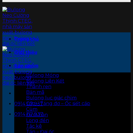
Trang chủ
Giới thiệu
Sản phẩm
Bulong Móng
Bulong Liên Kết
Thanh ren
Bản mã
Bulong lục giác chìm
Cáp – Tăng đơ – Ốc siết cáp
0914 117 937
Cùm
0914 117 937
Đinh hàn
Long đền
Tắc kê
Tán – Đai ốc