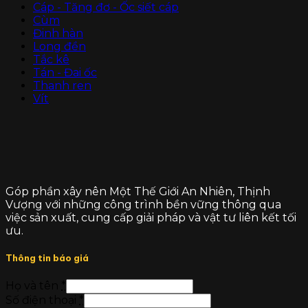
Cáp - Tăng đơ - Ốc siết cáp
Cùm
Đinh hàn
Long đền
Tắc kê
Tán - Đai ốc
Thanh ren
Vít
Góp phần xây nên Một Thế Giới An Nhiên, Thịnh
Vượng với những công trình bền vững thông qua
việc sản xuất, cung cấp giải pháp và vật tư liên kết tối
ưu.
Thông tin báo giá
Họ và tên
*
Số điện thoại
*