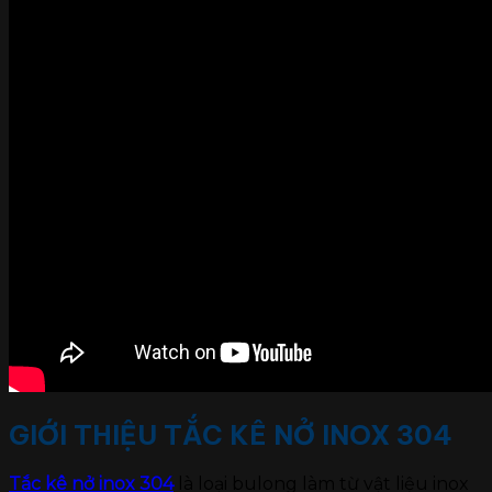
GIỚI THIỆU TẮC KÊ NỞ INOX 304
Tắc kê nở inox 304
là loại bulong làm từ vật liệu inox