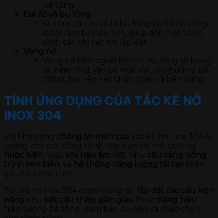
bê tông.
Đai ốc và bu lông
:
Đi kèm với tắc kê là bu lông và đai ốc cũng
được làm từ inox 304, giúp siết chặt và cố
định các chi tiết khi lắp đặt.
Vòng nở
:
Vòng nở bên ngoài khi siết bu lông sẽ bung
ra, bám chặt vào bề mặt vật liệu (tường, bê
tông), tạo liên kết chắc chắn và bền vững.
TÍNH ỨNG DỤNG CỦA TẮC KÊ NỞ
INOX 304
Với khả năng
chống ăn mòn cao
, tắc kê nở inox 304 lý
tưởng cho các công trình tiếp xúc với môi trường
nước biển
hoặc
khí hậu ẩm ướt
, như
cầu cảng
,
công
trình ven biển
, và
hệ thống năng lượng tái tạo
(điện
gió, điện mặt trời).
Tắc kê nở inox 304 được dùng để
lắp đặt các cấu kiện
nặng
như
kết cấu thép
,
giàn giáo
, hoặc
bảng hiệu
trên tường bê tông, đảm bảo độ bền và chắc chắn