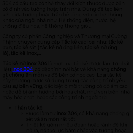
304 có cấu tạo có thể thay đổi kích thước được bắn
cố định vào tường hoặc trần nhà. Dùng để tạo liên
kết giữa tường hoặc trần bê tông với các hệ thống
khác của ngôi nhà như: Hệ thống điện, nước, hệ
thống điều hòa, hệ thống thông gió …
Công ty cổ phần Công nghiệp và Thương mại Cường
Thịnh chuyên cung cấp
Tắc kê
các loại như:
tắc kê
đạn, tắc kê sắt ( tắc kê nở ống liền, tắc kê nở ống
lỗ), tắc kê Inox,…
Tắc kê nở inox 304
là một loại tắc kê được làm từ chất
liệu
inox 304
, có đặc tính nổi bật về khả năng
chống
gỉ
,
chống ăn mòn
và độ bền cơ học cao. Loại tắc kê
này thường được sử dụng trong các công trình yêu
cầu
sự bền vững
, đặc biệt ở môi trường có độ ẩm cao
hoặc dễ bị ảnh hưởng bởi hóa chất, như ven biển, nhà
máy hóa chất, hoặc các công trình ngoài trời.
Thân tắc kê
:
Được làm từ
inox 304
, có khả năng chống gỉ
sét và ăn mòn rất tốt.
Thiết kế gồm nhiều đoạn hoặc rãnh để khi
nở ra, nó tạo lực bám chắc vào tường hoặc