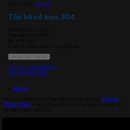
Danh mục:
Tắc kê
Tắc kê nở inox 304
Nguyên liệu: Inox
Cấp bền: SUS 304
Bề mặt: Inox
Xuất xứ: Đài Loan, Trung Quốc
Liên hệ: 0917 615 899
Hotline: 0901865593
Zalo: 0901865593
Mô tả
Mời quý khách xem clip thực tế về công ty
Cường
Thịnh CTEG
– nhà sản xuất và cung ứng bulong, ốc
vít hàng đầu khu vực