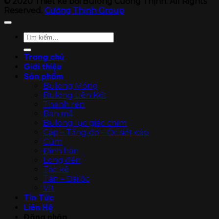
© 2020 Thiết kế bởi Bulong Cường Thịnh. All Rights
Reserved.
Cường Thịnh Group
Tìm
kiếm:
Trang chủ
Giới thiệu
Sản phẩm
Bulong Móng
Bulong Liên Kết
Thanh ren
Bản mã
Bulong lục giác chìm
Cáp – Tăng đơ – Ốc siết cáp
Cùm
Đinh hàn
Long đền
Tắc kê
Tán – Đai ốc
Vít
Tin Tức
Liên Hệ
Đăng nhập