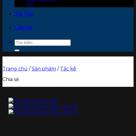
Vít
Tin Tức
Liên Hệ
Tìm
kiếm:
Trang chủ
/
Sản phẩm
/
Tắc kê
Chia sẻ