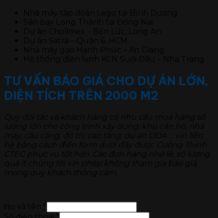
Nhà máy tập đoàn Lego tại Bình Dương
Sân bay Long Thành tại Đồng Nai
Dự án Cholimex – Bến Lức, Long An
Dự án Satra – Quận 6, HCM
Nhà máy gạo Hạnh Phúc – An Giang
Hệ thống điện lạnh KCN Suối Dầu – Nha Trang
TƯ VẤN BÁO GIÁ CHO DỰ ÁN LỚN,
DIỆN TÍCH TRÊN 2000 M2
Quý đối tác và khách hàng có nhu cầu mua hàng số
lượng lớn cho công trình xây dựng: khu căn hộ, nhà
máy, cầu cảng, đô thị cao tầng, dự án ODA … xin liên
hệ bằng cách điền form dưới đây được Cường Thịnh
CTEG phục vụ tốt hơn. Các đơn hàng nhỏ lẻ, số lượng
quá ít chúng tôi xin phép không tham gia báo giá,
mong quý khách thông cảm.
Họ và tên
*
Số điện thoại
*