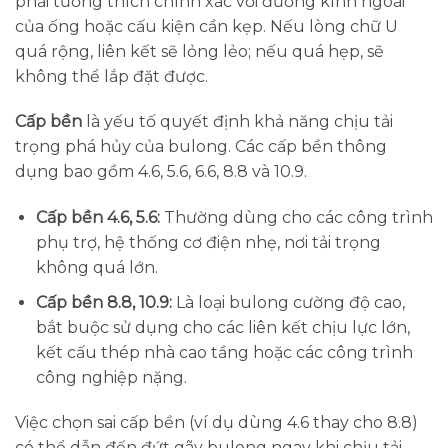
phải tương thích chính xác với đường kính ngoài
của ống hoặc cấu kiện cần kẹp. Nếu lòng chữ U
quá rộng, liên kết sẽ lỏng lẻo; nếu quá hẹp, sẽ
không thể lắp đặt được.
Cấp bền
là yếu tố quyết định khả năng chịu tải
trọng phá hủy của bulong. Các cấp bền thông
dụng bao gồm 4.6, 5.6, 6.6, 8.8 và 10.9.
Cấp bền 4.6, 5.6:
Thường dùng cho các công trình
phụ trợ, hệ thống cơ điện nhẹ, nơi tải trọng
không quá lớn.
Cấp bền 8.8, 10.9:
Là loại bulong cường độ cao,
bắt buộc sử dụng cho các liên kết chịu lực lớn,
kết cấu thép nhà cao tầng hoặc các công trình
công nghiệp nặng.
Việc chọn sai cấp bền (ví dụ dùng 4.6 thay cho 8.8)
có thể dẫn đến đứt gãy bulong ngay khi chịu tải