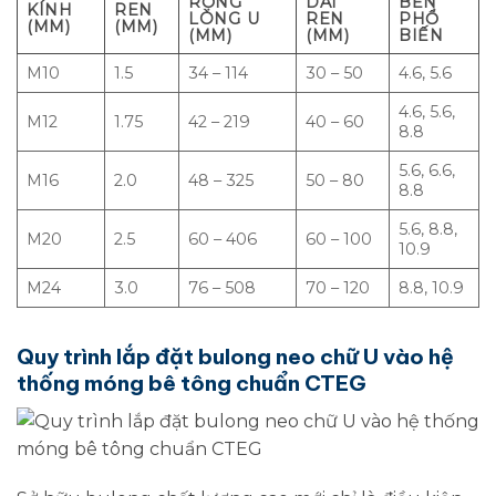
RỘNG
DÀI
BỀN
KÍNH
REN
LÒNG U
REN
PHỔ
(MM)
(MM)
(MM)
(MM)
BIẾN
M10
1.5
34 – 114
30 – 50
4.6, 5.6
4.6, 5.6,
M12
1.75
42 – 219
40 – 60
8.8
5.6, 6.6,
M16
2.0
48 – 325
50 – 80
8.8
5.6, 8.8,
M20
2.5
60 – 406
60 – 100
10.9
M24
3.0
76 – 508
70 – 120
8.8, 10.9
Quy trình lắp đặt bulong neo chữ U vào hệ
thống móng bê tông chuẩn CTEG