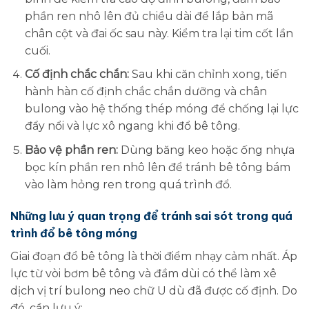
phần ren nhô lên đủ chiều dài để lắp bản mã
chân cột và đai ốc sau này. Kiểm tra lại tim cốt lần
cuối.
Cố định chắc chắn:
Sau khi căn chỉnh xong, tiến
hành hàn cố định chắc chắn dưỡng và chân
bulong vào hệ thống thép móng để chống lại lực
đẩy nổi và lực xô ngang khi đổ bê tông.
Bảo vệ phần ren:
Dùng băng keo hoặc ống nhựa
bọc kín phần ren nhô lên để tránh bê tông bám
vào làm hỏng ren trong quá trình đổ.
Những lưu ý quan trọng để tránh sai sót trong quá
trình đổ bê tông móng
Giai đoạn đổ bê tông là thời điểm nhạy cảm nhất. Áp
lực từ vòi bơm bê tông và đầm dùi có thể làm xê
dịch vị trí bulong neo chữ U dù đã được cố định. Do
đó, cần lưu ý: