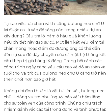
Tại sao việc lựa chọn và thi công bulong neo chữ U
lại được coi là vấn đề sống còn trong nhiều dự án
xây dựng? Câu trả lời nằm ở hậu quả khôn lường
nếu chi tiết này gặp sự cố. Một liên kết yếu kém tại
chân móng hoặc điểm đỡ đường ống có thể dẫn
đến sự sụp đổ dây chuyền của cả một hệ thống kết
cấu thép trị giá hàng tỷ đồng. Trong bối cảnh các
công trình ngày càng yêu cầu cao về độ an toàn và
tuổi thọ, vai trò của bulong neo chữ U càng trở nên
then chốt hơn bao giờ hết.
Không chỉ đơn thuần là vật tư liên kết, bulong neo
chữ U đóng vai trò như “người bảo vệ” thầm lặng
cho sự toàn vẹn của công trình. Chúng chịu trách
nhiệm gánh vác các tải trọng động và tĩnh phức tạp,