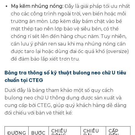
Mạ kẽm nhúng nóng:
Đây là giải pháp tối ưu nhất
cho các công trình ngoài trời, ven biển hoặc môi
trường ăn mòn. Lớp kẽm dày bám chặt vào bề
mặt thép tạo nên lớp bảo vệ siêu bền, có thể
chống rỉ sét lên đến hàng chục năm. Tuy nhiên,
cần lưu ý phần ren sau khi mạ nhúng nóng cần
được taro lại hoặc dùng đai ốc quá khổ (oversize)
để đảm bảo lắp xiết trơn tru.
Bảng tra thông số kỹ thuật bulong neo chữ U tiêu
chuẩn tại CTEG
Dưới đây là bảng tham khảo một số quy cách
bulong neo chữ U thông dụng được sản xuất và
cung cấp bởi CTEG, giúp quý khách hàng dễ dàng
đối chiếu với bản vẽ thiết kế:
CHIỀU
CHIỀU
CẤP
ĐƯỜNG
BƯỚC