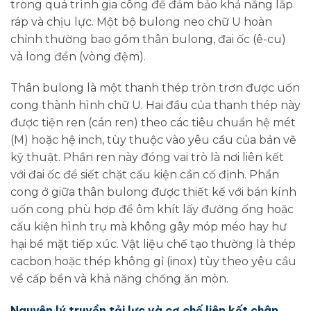
trong quá trình gia công để đảm bảo khả năng lắp
ráp và chịu lực. Một bộ bulong neo chữ U hoàn
chỉnh thường bao gồm thân bulong, đai ốc (ê-cu)
và long đền (vòng đệm).
Thân bulong là một thanh thép tròn trơn được uốn
cong thành hình chữ U. Hai đầu của thanh thép này
được tiện ren (cán ren) theo các tiêu chuẩn hệ mét
(M) hoặc hệ inch, tùy thuộc vào yêu cầu của bản vẽ
kỹ thuật. Phần ren này đóng vai trò là nơi liên kết
với đai ốc để siết chặt cấu kiện cần cố định. Phần
cong ở giữa thân bulong được thiết kế với bán kính
uốn cong phù hợp để ôm khít lấy đường ống hoặc
cấu kiện hình trụ mà không gây móp méo hay hư
hại bề mặt tiếp xúc. Vật liệu chế tạo thường là thép
cacbon hoặc thép không gỉ (inox) tùy theo yêu cầu
về cấp bền và khả năng chống ăn mòn.
Nguyên lý truyền tải lực và cơ chế liên kết chân