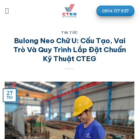
Bỏ
qua
0914 117 937
nội
dung
TIN TỨC
Bulong Neo Chữ U: Cấu Tạo, Vai
Trò Và Quy Trình Lắp Đặt Chuẩn
Kỹ Thuật CTEG
27
Th1