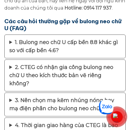
cho dự án của bạn, hãy liên hệ ngay với đội ngũ kinh
doanh của chúng tôi qua
Hotline: 0914 117 937
.
Các câu hỏi thường gặp về bulong neo chữ
U (FAQ)
1. Bulong neo chữ U cấp bền 8.8 khác gì
so với cấp bền 4.6?
2. CTEG có nhận gia công bulong neo
chữ U theo kích thước bản vẽ riêng
không?
3. Nên chọn mạ kẽm nhúng nóng hay
mạ điện phân cho bulong neo chữ U?
4. Thời gian giao hàng của CTEG là bao