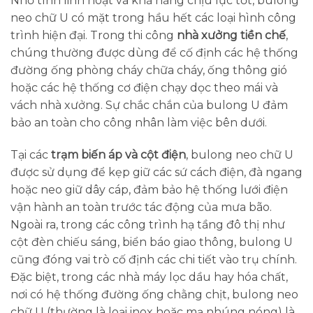
Nhờ tính linh hoạt và khả năng chịu lực tốt, bulong
neo chữ U có mặt trong hầu hết các loại hình công
trình hiện đại. Trong thi công
nhà xưởng tiền chế
,
chúng thường được dùng để cố định các hệ thống
đường ống phòng cháy chữa cháy, ống thông gió
hoặc các hệ thống cơ điện chạy dọc theo mái và
vách nhà xưởng. Sự chắc chắn của bulong U đảm
bảo an toàn cho công nhân làm việc bên dưới.
Tại các
trạm biến áp và cột điện
, bulong neo chữ U
được sử dụng để kẹp giữ các sứ cách điện, đà ngang
hoặc neo giữ dây cáp, đảm bảo hệ thống lưới điện
vận hành an toàn trước tác động của mưa bão.
Ngoài ra, trong các công trình hạ tầng đô thị như
cột đèn chiếu sáng, biển báo giao thông, bulong U
cũng đóng vai trò cố định các chi tiết vào trụ chính.
Đặc biệt, trong các nhà máy lọc dầu hay hóa chất,
nơi có hệ thống đường ống chằng chịt, bulong neo
chữ U (thường là loại inox hoặc mạ nhúng nóng) là