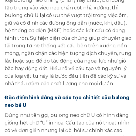
loại bulong neo thẳng (chữ I) hay chữ J, L thường
tập trung vào việc neo chân cột nhà xưởng, thì
bulong chữ U lại có ưu thế vượt trội trong việc ôm,
giữ và cố định các đường ống dẫn (nước, khí, dầu),
hệ thống cơ điện (M&E) hoặc các kết cấu có dạng
hình tròn. Sự hiện diện của chúng giúp chuyển giao
tải trọng từ hệ thống kết cấu bên trên xuống nền
móng, ngăn chặn các hiện tượng dịch chuyển, rung
lắc hoặc sụp đổ do tác động của ngoại lực như gió
bão hay động đất. Hiểu rõ về cấu tạo và nguyên lý
của loại vật tư này là bước đầu tiên để các kỹ sư và
nhà thầu đảm bảo chất lượng cho mọi dự án.
Đặc điểm hình dáng và cấu tạo chi tiết của bulong
neo bẻ U
Đúng như tên gọi, bulong neo chữ U có hình dáng
giống hệt chữ “U” in hoa. Cấu tạo của nó thoạt nhìn
có vẻ đơn giản nhưng lại đòi hỏi sự chính xác cao