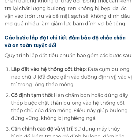
chân bulong không bị thay đổi. Đồng thời, cần kiểm
tra lại chất lượng bulong: ren không bị bẹp, đai ốc
vặn vào trơn tru và bề mặt sạch sẽ, không dính dầu
mỡ quá nhiều làm giảm lực bám dính với bê tông.
Các bước lắp đặt chi tiết đảm bảo độ chắc chắn
và an toàn tuyệt đối
Quy trình lắp đặt tiêu chuẩn bao gồm các bước sau:
Lắp đặt vào hệ thống cốt thép:
Đưa cụm bulong
neo chữ U (đã được gắn vào dưỡng định vị) vào vị
trí trong lồng thép móng.
Cố định tạm thời:
Hàn chấm bon hoặc dùng dây
thép buộc chặt thân bulong vào hệ thống cốt
thép chủ của dầm móng. Điều này giúp bulong
đứng vững, không bị nghiêng ngả.
Căn chỉnh cao độ và vị trí:
Sử dụng máy thủy
bình để kiểm tra cao độ đỉnh bulong, đảm bảo